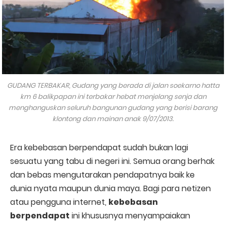
GUDANG TERBAKAR, Gudang yang berada di jalan soekarno hatta
km 6 balikpapan ini terbakar hebat menjelang senja dan
menghanguskan seluruh bangunan gudang yang berisi barang
klontong dan mainan anak 9/07/2013.
Era kebebasan berpendapat sudah bukan lagi
sesuatu yang tabu di negeri ini. Semua orang berhak
dan bebas mengutarakan pendapatnya baik ke
dunia nyata maupun dunia maya. Bagi para netizen
atau pengguna internet,
kebebasan
berpendapat
ini khususnya menyampaiakan