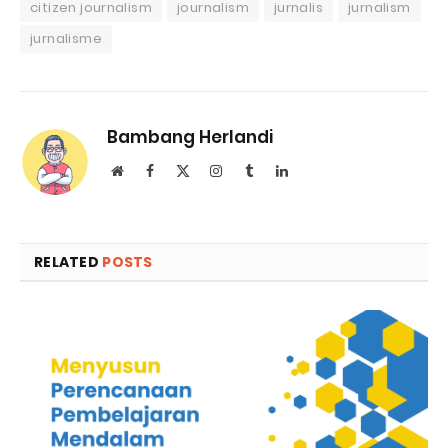
citizen journalism
journalism
jurnalis
jurnalism
jurnalisme
Bambang Herlandi
Website
Facebook
X
Instagram
Tumblr
LinkedIn
(Twitter)
RELATED
POSTS