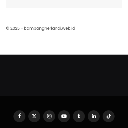
© 2025 – bambangherlandi.web.id
Facebook
X
Instagram
YouTube
Tumblr
LinkedIn
TikTok
(Twitter)