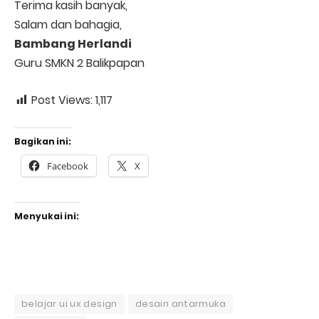
Terima kasih banyak,
Salam dan bahagia,
Bambang Herlandi
Guru SMKN 2 Balikpapan
Post Views:
1,117
Bagikan ini:
Facebook
X
Menyukai ini:
belajar ui ux design
desain antarmuka