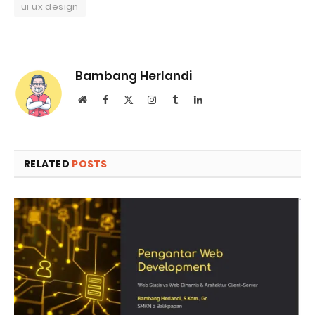
ui ux design
Bambang Herlandi
Website
Facebook
X
Instagram
Tumblr
LinkedIn
(Twitter)
RELATED
POSTS