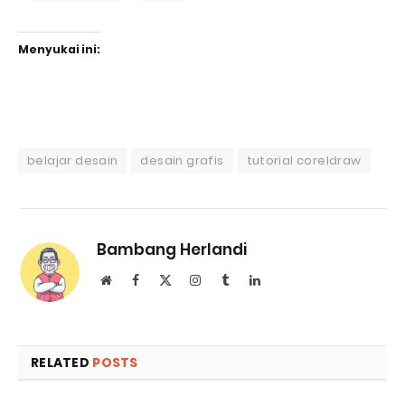
Menyukai ini:
belajar desain
desain grafis
tutorial coreldraw
Bambang Herlandi
Website
Facebook
X
Instagram
Tumblr
LinkedIn
(Twitter)
RELATED
POSTS