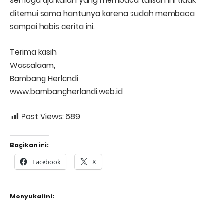
semoga aja kalian yang membaca tulisan ini tidak
ditemui sama hantunya karena sudah membaca
sampai habis cerita ini.
Terima kasih
Wassalaam,
Bambang Herlandi
www.bambangherlandi.web.id
Post Views:
689
Bagikan ini:
Facebook
X
Menyukai ini: