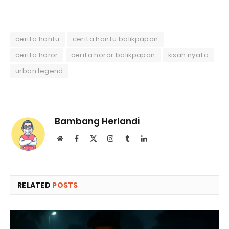
cerita hantu
cerita hantu balikpapan
cerita horor
cerita horor balikpapan
kisah nyata
urban legend
Bambang Herlandi
Website
Facebook
X
Instagram
Tumblr
LinkedIn
(Twitter)
RELATED
POSTS