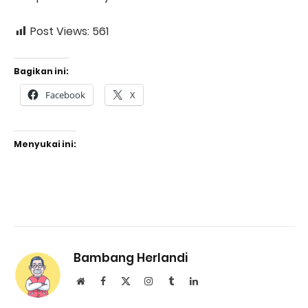
Post Views:
561
Bagikan ini:
Facebook
X
Menyukai ini:
Bambang Herlandi
Website
Facebook
X
Instagram
Tumblr
LinkedIn
(Twitter)