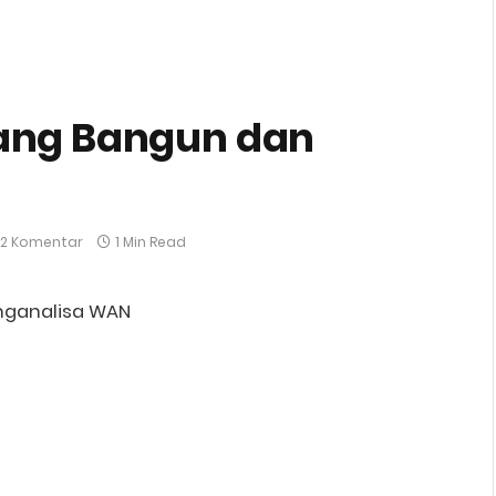
cang Bangun dan
2 Komentar
1 Min Read
nganalisa WAN