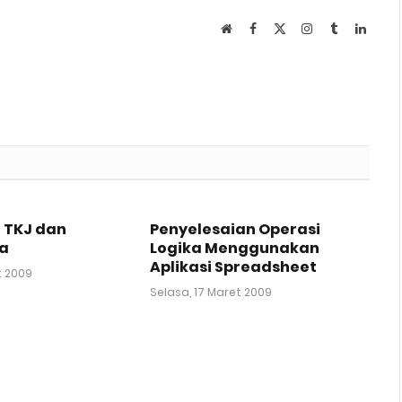
Website
Facebook
X
Instagram
Tumblr
Linked
(Twitter)
 TKJ dan
Penyelesaian Operasi
a
Logika Menggunakan
Aplikasi Spreadsheet
t 2009
Selasa, 17 Maret 2009