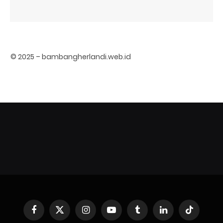
© 2025 – bambangherlandi.web.id
Facebook
X
Instagram
YouTube
Tumblr
LinkedIn
TikTok