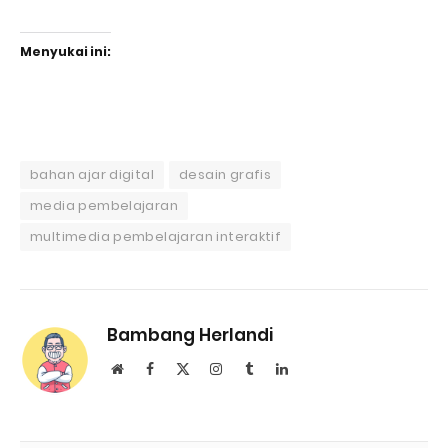
Menyukai ini:
bahan ajar digital
desain grafis
media pembelajaran
multimedia pembelajaran interaktif
Bambang Herlandi
Website
Facebook
X
Instagram
Tumblr
LinkedIn
(Twitter)