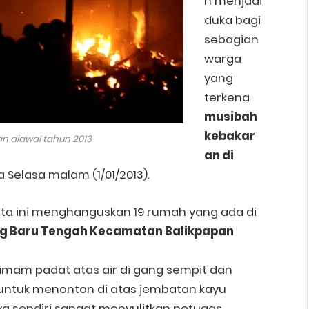
n menjadi
duka bagi
sebagian
warga
yang
terkena
musibah
kebakar
n diawal tahun 2013
an di
a Selasa malam (1/01/2013).
wita ini menghanguskan 19 rumah yang ada di
g Baru Tengah Kecamatan Balikpapan
am padat atas air di gang sempit dan
untuk menonton di atas jembatan kayu
a sendiri sangat menyulitkan petugas