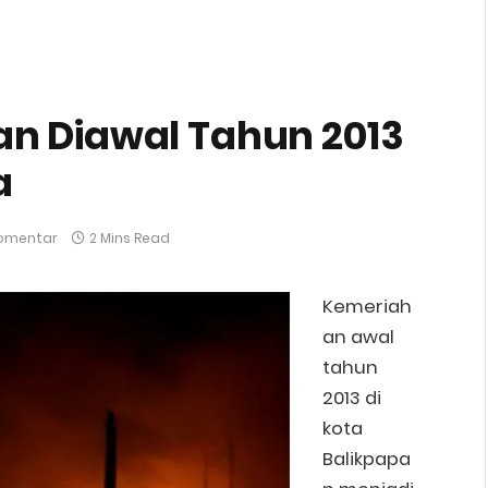
n Diawal Tahun 2013
a
Komentar
2 Mins Read
Kemeriah
an awal
tahun
2013 di
kota
Balikpapa