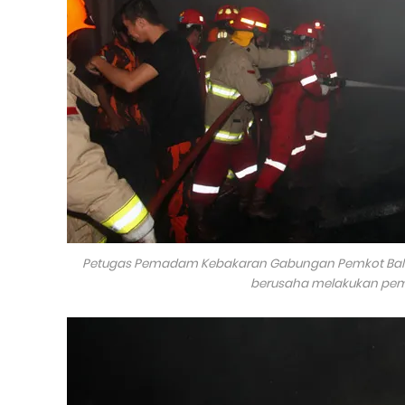
Petugas Pemadam Kebakaran Gabungan Pemkot Balik
berusaha melakukan p