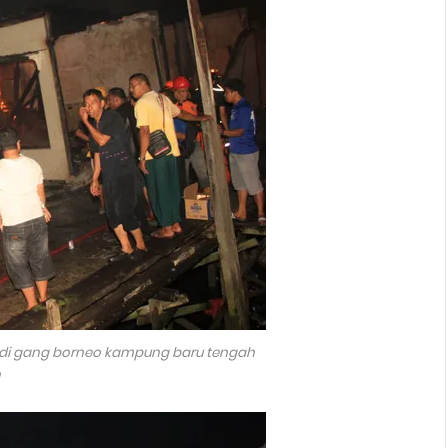
di gang borneo kampung baru tengah
n