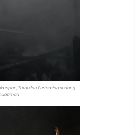
papan, Total dan Pertamina sedang
emadaman