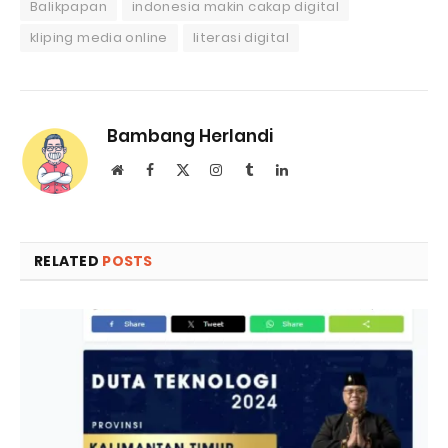
Balikpapan
indonesia makin cakap digital
kliping media online
literasi digital
Bambang Herlandi
Website
Facebook
X
Instagram
Tumblr
LinkedIn
(Twitter)
RELATED
POSTS