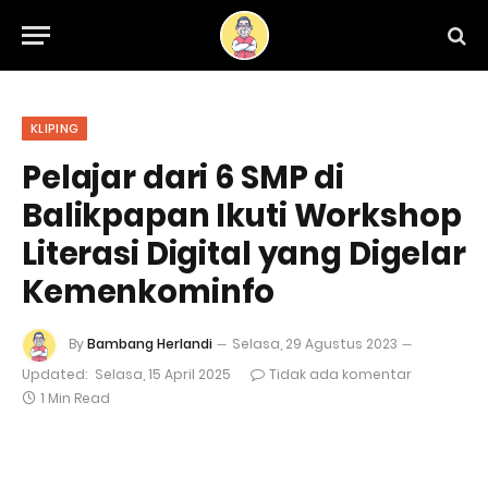
KLIPING
Pelajar dari 6 SMP di
Balikpapan Ikuti Workshop
Literasi Digital yang Digelar
Kemenkominfo
By
Bambang Herlandi
Selasa, 29 Agustus 2023
Updated:
Selasa, 15 April 2025
Tidak ada komentar
1 Min Read