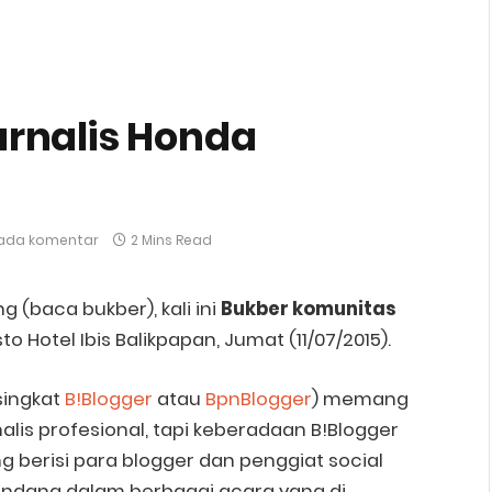
rnalis Honda
 ada komentar
2 Mins Read
 (baca bukber), kali ini
Bukber komunitas
sto Hotel Ibis Balikpapan, Jumat (11/07/2015).
singkat
B!Blogger
atau
BpnBlogger
) memang
alis profesional, tapi keberadaan B!Blogger
 berisi para blogger dan penggiat social
undang dalam berbagai acara yang di