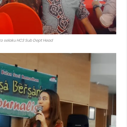
 selaku HC3 Sub Dept Head