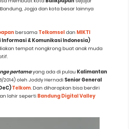
 bisa membuat kota
Balikpapan
sejajar
 Bandung, Jogja dan kota besar lainnya
papan
bersama
Telkomsel
dan
MIKTI
i Informasi & Komunikasi Indonesia)
ediakan tempat nongkrong buat anak muda
tif.
ounge pertama
yang ada di pulau
Kalimantan
8/2014) oleh Joddy Hernadi
Senior General
IDeC)
Telkom
. Dan diharapkan bisa berdiri
an lahir seperti
Bandung Digital Valley