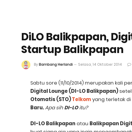
DiLO Balikpapan, Dig
Startup Balikpapan
By
Bambang Herlandi
Selasa, 14 Oktober 2014
Sabtu sore (11/10/2014) merupakan kali p
Digital Lounge (DI-LO Balikpapan)
sete
Otomatis (STO)
Telkom
yang terletak d
Baru.
Apa sih
DI-LO
itu?
DI-LO Balikpapan
atau
Balikpapan Digi
buat siapa aja yang ingin mengembangka