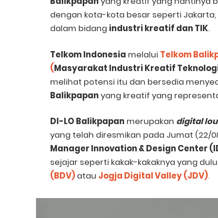
Balikpapan
yang kreatif yang nantinya
dengan kota-kota besar seperti Jakarta,
dalam bidang
industri kreatif dan TIK
.
Telkom Indonesia
melalui
Telkom Balik
(
Masyarakat Industri Kreatif Teknolog
melihat potensi itu dan bersedia meny
Balikpapan
yang kreatif yang representa
DI-LO Balikpapan
merupakan
digital l
yang telah diresmikan pada Jumat (22/0
Manager Innovation & Design Center (
sejajar seperti kakak-kakaknya yang dulu
(BDV)
atau
Jogja Digital Valley (JDV)
.