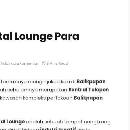
ital Lounge Para
Tidak ada komentar
3 Mins Read
ertama saya menginjakan kaki di
Balikpapan
lah sebelumnya merupakan
Sentral Telepon
i kawasan kompleks pertokoan
Balikpapan
tal Lounge
adalah sebuah tempat nongkrong
n diri di bidang
indutri kreatif
serta