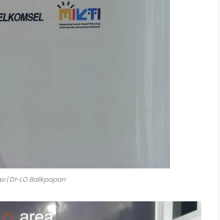
e | DI-LO Balikpapan