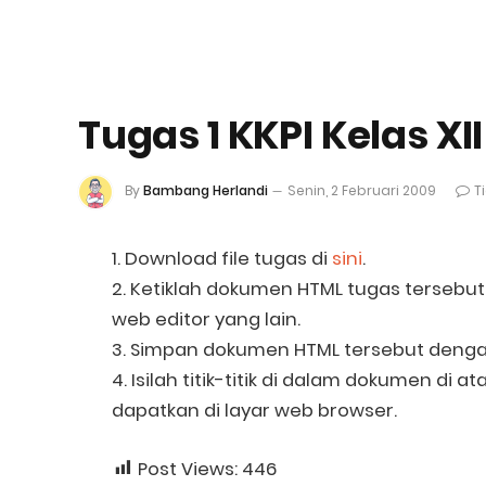
Tugas 1 KKPI Kelas XII
By
Bambang Herlandi
Senin, 2 Februari 2009
T
1. Download file tugas di
sini
.
2. Ketiklah dokumen HTML tugas tersebu
web editor yang lain.
3. Simpan dokumen HTML tersebut denga
4. Isilah titik-titik di dalam dokumen di
dapatkan di layar web browser.
Post Views:
446