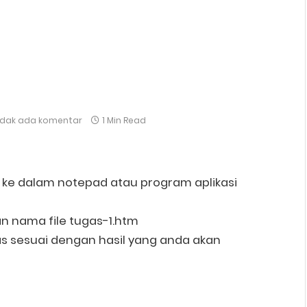
idak ada komentar
1 Min Read
t ke dalam notepad atau program aplikasi
n nama file tugas-1.htm
 atas sesuai dengan hasil yang anda akan