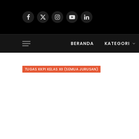
Facebook
X
Instagram
YouTube
LinkedIn
(Twitter)
BERANDA
KATEGORI
TUGAS KKPI KELAS XII (SEMUA JURUSAN)