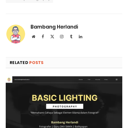
Bambang Herlandi
Website
Facebook
X
Instagram
Tumblr
LinkedIn
(Twitter)
RELATED
POSTS