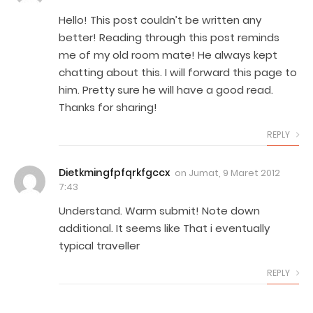
Hello! This post couldn’t be written any
better! Reading through this post reminds
me of my old room mate! He always kept
chatting about this. I will forward this page to
him. Pretty sure he will have a good read.
Thanks for sharing!
REPLY
Dietkmingfpfqrkfgccx
on
Jumat, 9 Maret 2012
7:43
Understand. Warm submit! Note down
additional. It seems like That i eventually
typical traveller
REPLY