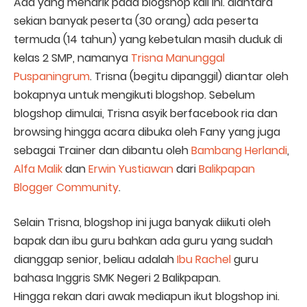
Ada yang menarik pada blogshop kali ini. diantara
sekian banyak peserta (30 orang) ada peserta
termuda (14 tahun) yang kebetulan masih duduk di
kelas 2 SMP, namanya
Trisna Manunggal
Puspaningrum
. Trisna (begitu dipanggil) diantar oleh
bokapnya untuk mengikuti blogshop. Sebelum
blogshop dimulai, Trisna asyik berfacebook ria dan
browsing hingga acara dibuka oleh Fany yang juga
sebagai Trainer dan dibantu oleh
Bambang Herlandi
,
Alfa Malik
dan
Erwin Yustiawan
dari
Balikpapan
Blogger Community
.
Selain Trisna, blogshop ini juga banyak diikuti oleh
bapak dan ibu guru bahkan ada guru yang sudah
dianggap senior, beliau adalah
Ibu Rachel
guru
bahasa Inggris SMK Negeri 2 Balikpapan.
Hingga rekan dari awak mediapun ikut blogshop ini.