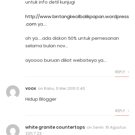
untuk info detil kunjugi
http://www.bintangkecilbalikpapan.wordpress
.com
ya….
oh ya…..ada diskon 50% untuk pemesanan
selama bulan nov…
ayoooo buruan diliat websiteya ya….
REPLY
voox
on
Rabu, 5 Mei 2010 0:40
Hidup Blogger
REPLY
white granite countertops
on
Senin, 15 Agustus
2011 7:23