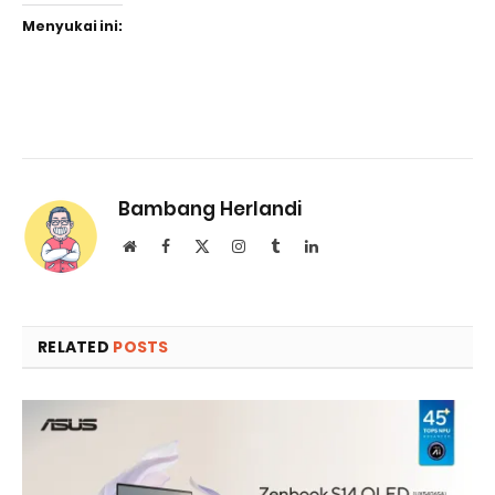
Menyukai ini:
Bambang Herlandi
Website
Facebook
X
Instagram
Tumblr
LinkedIn
(Twitter)
RELATED
POSTS