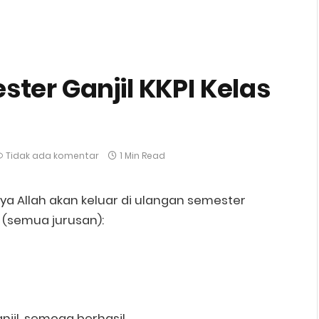
ter Ganjil KKPI Kelas
Tidak ada komentar
1 Min Read
sya Allah akan keluar di ulangan semester
I (semua jurusan):
il, semoga berhasil.