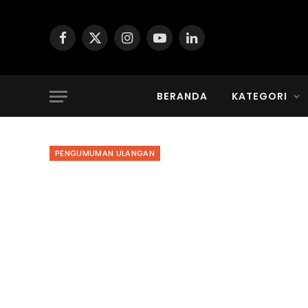
Facebook
X
Instagram
YouTube
LinkedIn
(Twitter)
BERANDA
KATEGORI
PENGUMUMAN ULANGAN