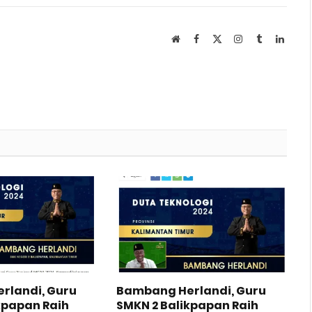
Website
Facebook
X
Instagram
Tumblr
Linked
(Twitter)
rlandi, Guru
Bambang Herlandi, Guru
kpapan Raih
SMKN 2 Balikpapan Raih