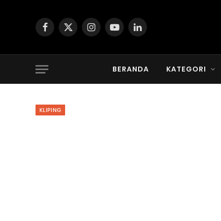
Facebook
X
Instagram
YouTube
LinkedIn
(Twitter)
BERANDA
KATEGORI
KLIPING