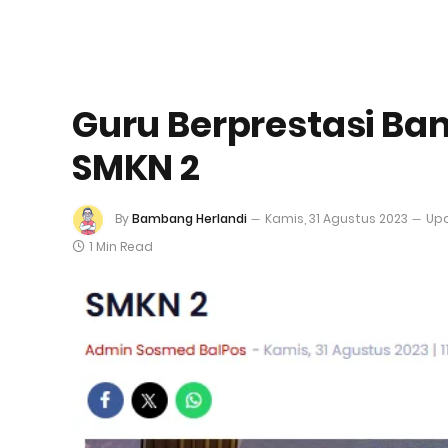
Guru Berprestasi Ba
SMKN 2
By
Bambang Herlandi
Kamis, 31 Agustus 2023
Up
1 Min Read