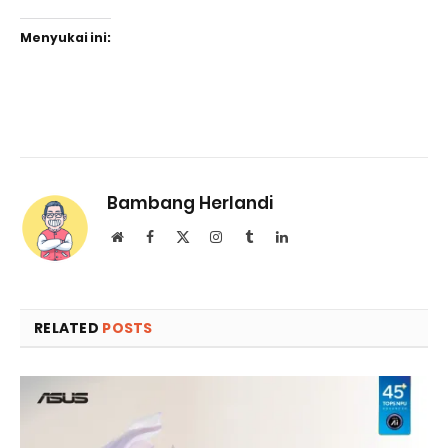
Menyukai ini:
Bambang Herlandi
Website
Facebook
X
Instagram
Tumblr
LinkedIn
(Twitter)
RELATED
POSTS